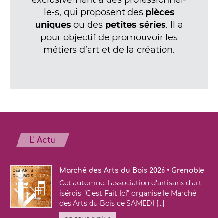
exclusivement à des professionnel-
le-s, qui proposent des
pièces
ou des
. Il a
uniques
petites séries
pour objectif de promouvoir les
métiers d’art et de la création.
L' Actu
Marché des Arts du Bois 2026 • Grenoble
Cet automne, l'association d'artisans d'art
isérois "C'est Fait Ici" organise le Marché
des Arts du Bois ce SAMEDI [...]