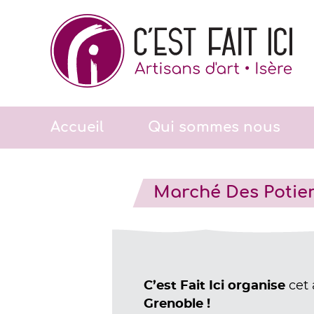
Skip
to
content
Accueil
Qui sommes nous
Marché Des Potier
cet
C’est Fait Ici organise
Grenoble !