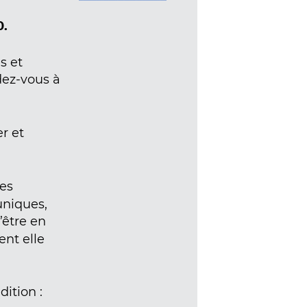
0.
s et
dez-vous à
r et
ues
 uniques,
d’être en
ent elle
ition :