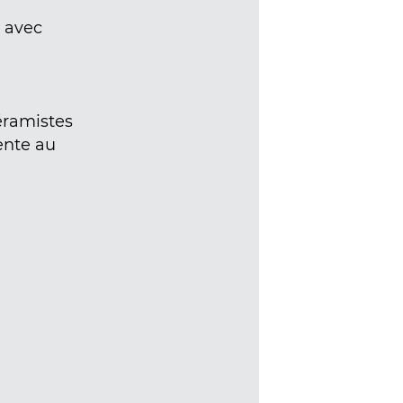
e avec
céramistes
ente au